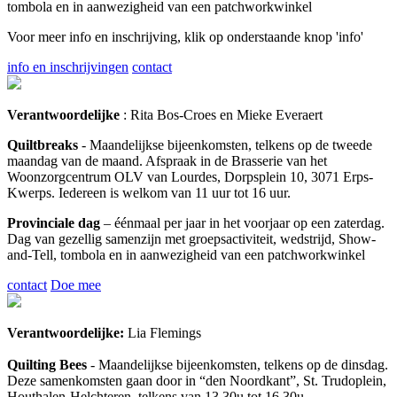
tombola en in aanwezigheid van een patchworkwinkel
Voor meer info en inschrijving, klik op onderstaande knop 'info'
info en inschrijvingen
contact
Verantwoordelijke
: Rita Bos-Croes en Mieke Everaert
Quiltbreaks
- Maandelijkse bijeenkomsten, telkens op de tweede
maandag van de maand. Afspraak in de Brasserie van het
Woonzorgcentrum OLV van Lourdes, Dorpsplein 10, 3071 Erps-
Kwerps. Iedereen is welkom van 11 uur tot 16 uur.
Provinciale dag
– éénmaal per jaar in het voorjaar op een zaterdag.
Dag van gezellig samenzijn met groepsactiviteit, wedstrijd, Show-
and-Tell, tombola en in aanwezigheid van een patchworkwinkel
contact
Doe mee
Verantwoordelijke:
Lia Flemings
Quilting Bees
- Maandelijkse bijeenkomsten, telkens op de dinsdag.
Deze samenkomsten gaan door in “den Noordkant”, St. Trudoplein,
Houthalen-Helchteren, telkens van 13.30u tot 16.30u.