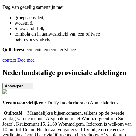
Dag van gezellig samenzijn met
groepsactiviteit,
wedstrijd,
Show-and-Tell,
tombola en in aanwezigheid van één of twee
patchworkwinkels
Quilt bees:
een lente en een herfst bee
contact
Doe mee
Nederlandstalige provinciale afdelingen
Antwerpen
+
−
Verantwoordelijken
: Duffy Indeherberg en Annie Mertens
Quiltcafé
- Maandelijkse bijeenkomsten, telkens op de tweede
vrijdag van de maand. Afspraak in in het Woonzorgcentrum Sint
Jozef , Kruizemunt 15, 2160 Wommelgem. Iedereen is welkom van
10 uur tot 16 uur. Het lokaal vergaderzaal 1 vind je op de eerste
verdieping, bereikbaar via lift rechts in het gebouw of via de trap.