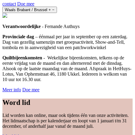
contact
Doe mee
Waals Brabant / Brussel
+
−
Verantwoordelijke
- Fernande Authuys
Provinciale dag
– éénmaal per jaar in september op een zaterdag.
Dag van gezellig samenzijn met groepsactiviteit, Show-and-Tell,
tombola en in aanwezigheid van een patchworkwinkel
Quiltbijeenkomsten
- Wekelijkse bijeenkomsten, telkens op de
eerste vrijdag van de maand en dan alternerend met de dinsdag.
Alsook op de laatste maandag van de maand. Afspraak in HetHuys-
Lotus, Van Ophemstraat 46, 1180 Ukkel. Iedereen is welkom van
10 uur tot 16.30 uur.
Meer info
Doe mee
Word lid
Lid worden kan online, maar ook tijdens één van onze activiteiten.
Het lidmaatschap is per kalenderjaar en loopt van 1 januari t/m 31
december, of anderhalf jaar vanaf de maand juli.