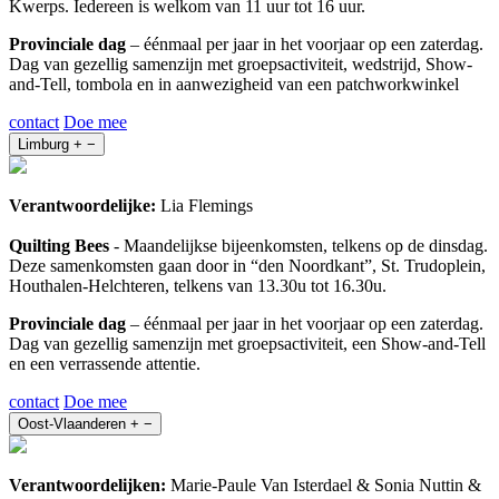
Kwerps. Iedereen is welkom van 11 uur tot 16 uur.
Provinciale dag
– éénmaal per jaar in het voorjaar op een zaterdag.
Dag van gezellig samenzijn met groepsactiviteit, wedstrijd, Show-
and-Tell, tombola en in aanwezigheid van een patchworkwinkel
contact
Doe mee
Limburg
+
−
Verantwoordelijke:
Lia Flemings
Quilting Bees
- Maandelijkse bijeenkomsten, telkens op de dinsdag.
Deze samenkomsten gaan door in “den Noordkant”, St. Trudoplein,
Houthalen-Helchteren, telkens van 13.30u tot 16.30u.
Provinciale dag
– éénmaal per jaar in het voorjaar op een zaterdag.
Dag van gezellig samenzijn met groepsactiviteit, een Show-and-Tell
en een verrassende attentie.
contact
Doe mee
Oost-Vlaanderen
+
−
Verantwoordelijken:
Marie-Paule Van Isterdael & Sonia Nuttin &